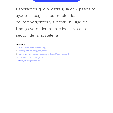
Esperamos que nuestra guía en 7 pasos te
ayude a acoger a los empleados
neurodivergentes y a crear un lugar de
trabajo verdaderamente inclusivo en el
sector de la hostelería.
Fuentes:
[1]
https://www.healthassured.org/
[2]
https://www.neurologically.com/
[3]
https://www.psychologytoday.com/intl/blog/the-intelligent-
divorce/201705/neurodivergence
[4]
https://www.gmb.org.uk/